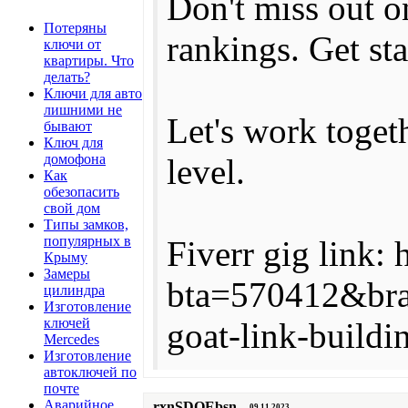
Don't miss out o
Потеряны
rankings. Get st
ключи от
квартиры. Что
делать?
Ключи для авто
лишними не
Let's work toget
бывают
Ключ для
домофона
level.
Как
обезопасить
свой дом
Типы замков,
популярных в
Fiverr gig link: 
Крыму
Замеры
bta=570412&bra
цилиндра
Изготовление
ключей
goat-link-buildi
Mercedes
Изготовление
автоключей по
почте
Аварийное
rxnSDOEbsn
09.11.2023