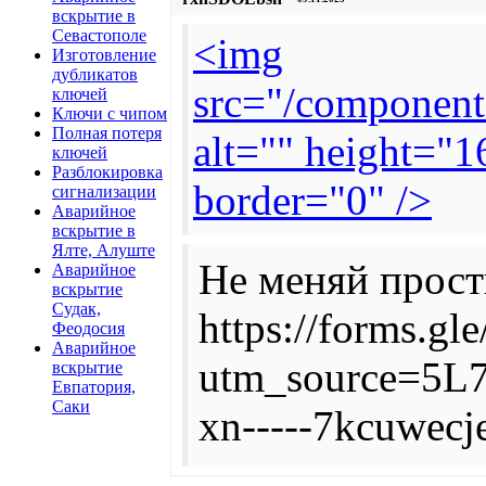
вскрытие в
Севастополе
<img
Изготовление
дубликатов
src="/component
ключей
Ключи с чипом
Полная потеря
alt="" height="
ключей
Разблокировка
border="0" />
сигнализации
Аварийное
вскрытие в
Ялте, Алуште
Не меняй прост
Аварийное
вскрытие
Судак,
https://forms.
Феодосия
Аварийное
utm_source=5
вскрытие
Евпатория,
Саки
xn-----7kcuwecj