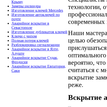
Крыму
технологии, 
Замеры цилиндра
Изготовление ключей Mercedes
профессионал
Изготовление автоключей по
почте
современных 
Аварийное вскрытие в
Севастополе
Наши мастера 
Изготовление дубликатов ключей
Ключи с чипом
целью обезоп
Полная потеря ключей
Разблокировка сигнализации
прислушаться
Аварийное вскрытие в Ялте,
Алуште
оптимального
Аварийное вскрытие Судак,
вероятно, что
Феодосия
Аварийное вскрытие Евпатория,
считаться с 
Саки
вскрытие замк
реже.
Вскрытие 