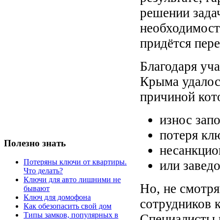
решении зада
необходимост
придётся пере
Благодаря уч
Крыма удалос
причиной кот
износ зап
потеря кл
Полезно знать
несанкцио
Потеряны ключи от квартиры.
или завед
Что делать?
Ключи для авто лишними не
Но, не смотря
бывают
Ключ для домофона
сотрудников 
Как обезопасить свой дом
Типы замков, популярных в
Специалисты 