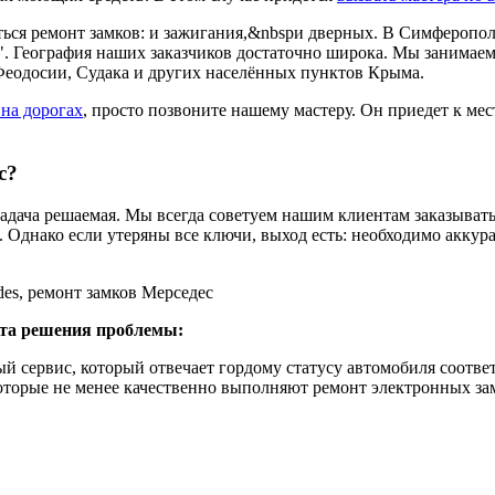
ься ремонт замков: и зажигания,&nbspи дверных. В Симферополе
". География наших заказчиков достаточно широка. Мы занимаем
Феодосии, Судака и других населённых пунктов Крыма.
на дорогах
, просто позвоните нашему мастеру. Он приедет к м
с?
задача решаемая. Мы всегда советуем нашим клиентам заказыват
. Однако если утеряны все ключи, выход есть: необходимо аккура
анта решения проблемы:
 сервис, который отвечает гордому статусу автомобиля соотве
торые не менее качественно выполняют ремонт электронных зам