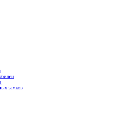
й
обилей
в
ных замков