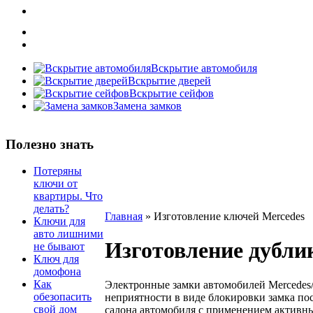
Вскрытие автомобиля
Вскрытие дверей
Вскрытие сейфов
Замена замков
Полезно знать
Потеряны
ключи от
квартиры. Что
делать?
Главная
»
Изготовление ключей Mercedes
Ключи для
авто лишними
Изготовление дубли
не бывают
Ключ для
домофона
Как
Электронные замки автомобилей Mercedes
обезопасить
неприятности в виде блокировки замка по
свой дом
салона автомобиля с применением активны