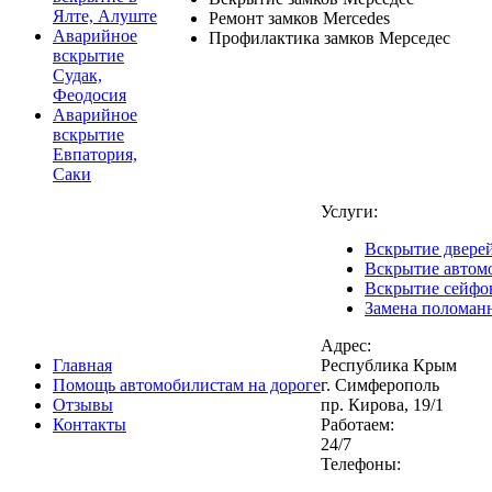
Ялте, Алуште
Ремонт замков Mercedes
Аварийное
Профилактика замков Мерседес
вскрытие
Судак,
Феодосия
Аварийное
вскрытие
Евпатория,
Саки
Услуги:
Вскрытие двере
Вскрытие автом
Вскрытие сейфо
Замена поломан
Адрес:
Главная
Республика Крым
Помощь автомобилистам на дороге
г. Симферополь
Отзывы
пр. Кирова, 19/1
Контакты
Работаем:
24/7
Телефоны: