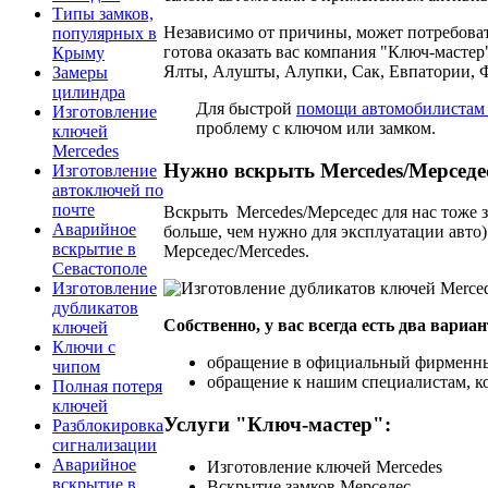
Типы замков,
Независимо от причины, может потребоват
популярных в
готова оказать вас компания "Ключ-мастер
Крыму
Ялты, Алушты, Алупки, Сак, Евпатории, 
Замеры
цилиндра
Для быстрой
помощи автомобилистам 
Изготовление
проблему с ключом или замком.
ключей
Mercedes
Нужно вскрыть Mercedes/Мерседе
Изготовление
автоключей по
почте
Вскрыть Mercedes/Мерседес для нас тоже 
Аварийное
больше, чем нужно для эксплуатации авто)
вскрытие в
Мерседес/Mercedes.
Севастополе
Изготовление
дубликатов
Собственно, у вас всегда есть два вари
ключей
Ключи с
обращение в официальный фирменный
чипом
обращение к нашим специалистам, ко
Полная потеря
ключей
Услуги "Ключ-мастер":
Разблокировка
сигнализации
Аварийное
Изготовление ключей Mercedes
вскрытие в
Вскрытие замков Мерседес