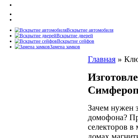
Вскрытие автомобиля
Вскрытие дверей
Вскрытие сейфов
Замена замков
Главная
»
Клю
Изготовл
Симфероп
Зачем нужен 
домофона? Пр
селекторов в
домах магнит