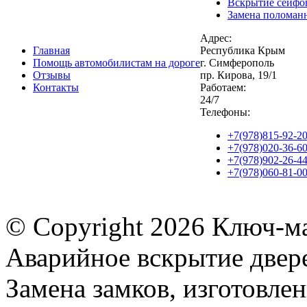
Вскрытие сейфо
Замена поломан
Адрес:
Главная
Республика Крым
Помощь автомобилистам на дороге
г. Симферополь
Отзывы
пр. Кирова, 19/1
Контакты
Работаем:
24/7
Телефоны:
+7(978)815-92-2
+7(978)020-36-6
+7(978)902-26-4
+7(978)060-81-0
© Copyright
2026 Ключ-ма
Аварийное вскрытие двере
Замена замков, изготовле