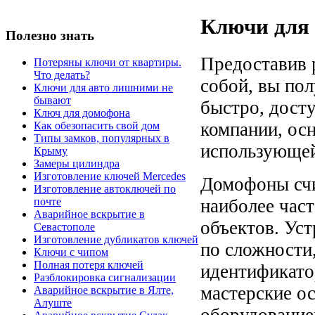
Ключи для 
Полезно знать
Предоставив р
Потеряны ключи от квартиры.
Что делать?
собой, вы пол
Ключи для авто лишними не
бывают
быстро, досту
Ключ для домофона
компании, ос
Как обезопасить свой дом
Типы замков, популярных в
использующей
Крыму
Замеры цилиндра
Изготовление ключей Mercedes
Домофоны сч
Изготовление автоключей по
наиболее час
почте
Аварийное вскрытие в
объектов. Ус
Севастополе
Изготовление дубликатов ключей
по сложности,
Ключи с чипом
Полная потеря ключей
идентификато
Разблокировка сигнализации
мастерские о
Аварийное вскрытие в Ялте,
Алуште
оборудованием