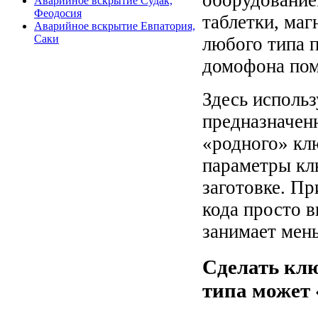
Аварийное вскрытие Судак,
Феодосия
таблетки, маг
Аварийное вскрытие Евпатория,
Саки
любого типа п
домофона пом
Здесь исполь
предназначен
«родного» кл
параметры кл
заготовке. П
кода просто в
занимает мен
Сделать кл
типа может