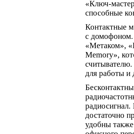
«Ключ-мастер
способные ко
Контактные м
с домофоном. 
«Метаком», «
Memory», кот
считывателю.
для работы и 
Бесконтактный
радиочастотн
радиосигнал.
достаточно п
удобны также 
офисного пер